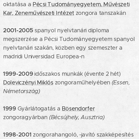
oktatása a
Pécsi Tudományegyetem, Művészeti
Kar, Zeneművészeti Intézet
zongora tanszakán
2001-2005
spanyol nyelvtanári diploma
megszerzése a Pécsi Tudományegyetem spanyol
nyelvtanári szakán, közben egy szemeszter a
madridi Universidad Europea-n
1999-2009
időszakos munkák (évente 2 hét)
Doleviczényi Miklós
zongoraműhelyében
(Essen,
Németország)
1999
Gyárlátogatás a
Bösendorfer
zongoragyárban
(Bécsújhely, Ausztria)
1998-2001
zongorahangoló, -javító szakképesítés