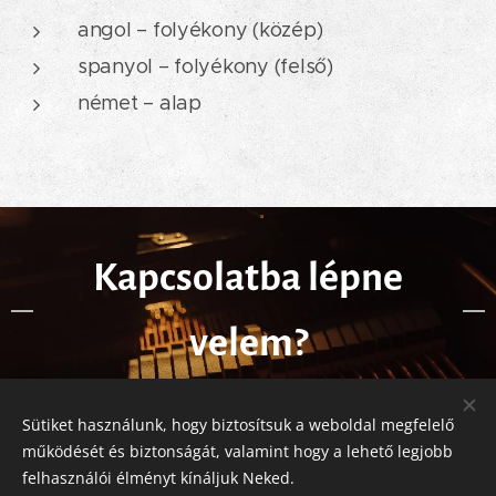
angol – folyékony (közép)
spanyol – folyékony (felső)
német – alap
Kapcsolatba lépne
velem?
Sütiket használunk, hogy biztosítsuk a weboldal megfelelő
+36 20 280 4186
működését és biztonságát, valamint hogy a lehető legjobb
felhasználói élményt kínáljuk Neked.