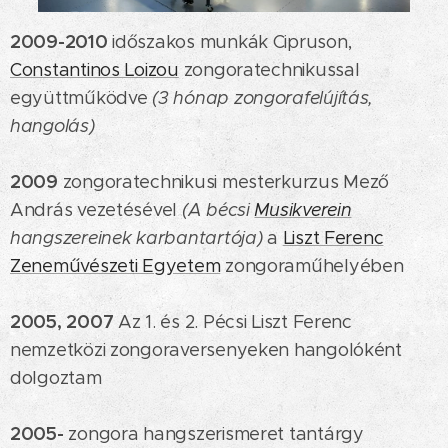
2009-2010
időszakos munkák Cipruson,
Constantinos Loizou
zongoratechnikussal
együttműködve
(3 hónap zongorafelújítás,
hangolás)
2009
zongoratechnikusi mesterkurzus Mező
András vezetésével
(A bécsi
Musikverein
hangszereinek karbantartója)
a
Liszt Ferenc
Zeneművészeti Egyetem
zongoraműhelyében
2005, 2007
Az 1. és 2. Pécsi Liszt Ferenc
nemzetközi zongoraversenyeken hangolóként
dolgoztam
2005-
zongora hangszerismeret tantárgy